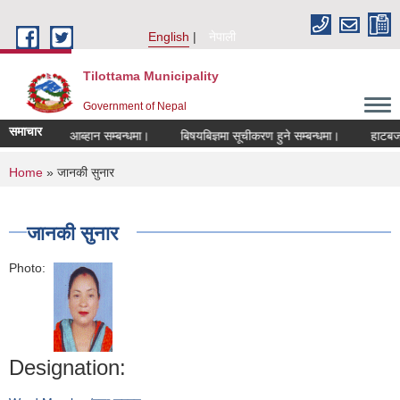
Skip to main content
English
नेपाली
Tilottama Municipality
Government of Nepal
समाचार
दरखास्त आब्हान सम्बन्धमा।
बिषयबिज्ञमा सूचीकरण हुने सम्बन्धमा।
हाटबजार ठेका
You are here
Home
» जानकी सुनार
जानकी सुनार
Photo:
Designation: