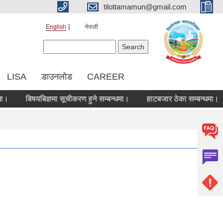
tilottamamun@gmail.com
English
नेपाली
Search form
Search
LISA
डाउनलोड
CAREER
बिषयबिज्ञमा सूचीकरण हुने सम्बन्धमा।
हाटबजार ठेका सम्बन्धमा।
क