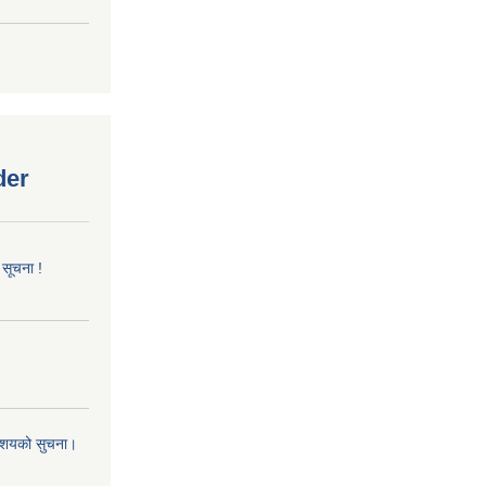
der
 सूचना !
 आशयको सुचना।