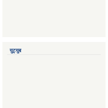
युट्युब