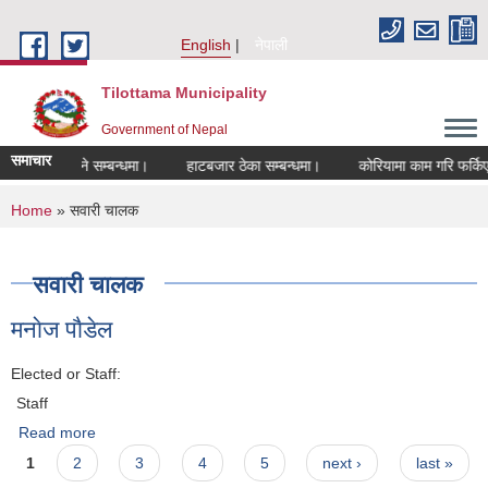
Skip to main content
English
नेपाली
Tilottama Municipality
Government of Nepal
समाचार
चीकरण हुने सम्बन्धमा।
हाटबजार ठेका सम्बन्धमा।
कोरियामा काम गरि फर्किएकाहरु
You are here
Home
» सवारी चालक
सवारी चालक
मनाेज पाैडेल
Elected or Staff:
Staff
Read more
about मनाेज पाैडेल
Pages
1
2
3
4
5
next ›
last »