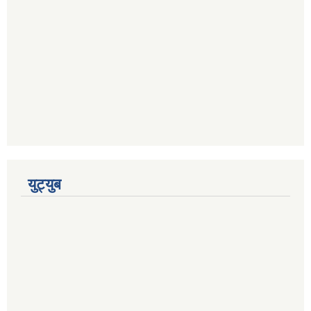
युट्युब