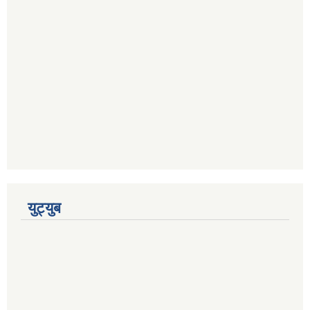
युट्युब