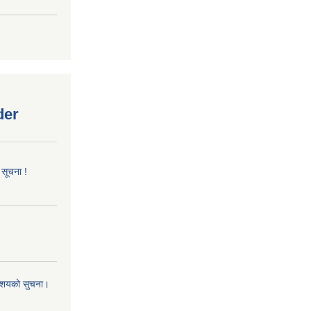
der
 सूचना !
 आशयको सुचना।