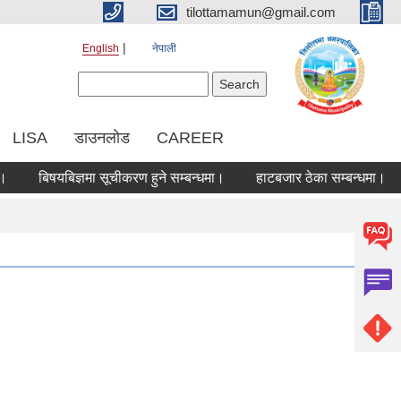
tilottamamun@gmail.com
English
नेपाली
Search form
Search
LISA
डाउनलोड
CAREER
बिषयबिज्ञमा सूचीकरण हुने सम्बन्धमा।
हाटबजार ठेका सम्बन्धमा।
कोर