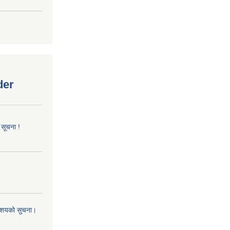
der
 सूचना !
 आशयको सुचना।