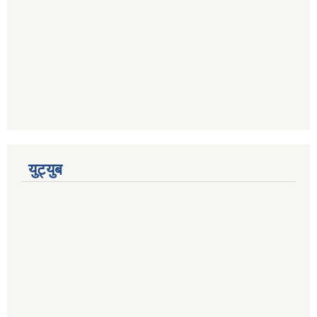
युट्युब