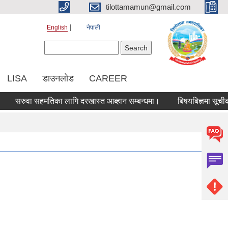
tilottamamun@gmail.com
English
नेपाली
Search form
Search
LISA
डाउनलोड
CAREER
रुवा सहमतिका लागि दरखास्त आब्हान सम्बन्धमा।
बिषयबिज्ञमा सूचीकरण हुन