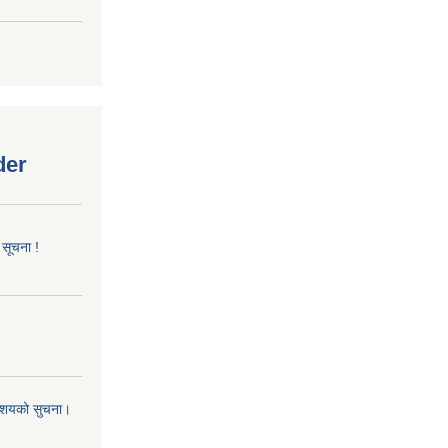
der
 सूचना !
 आशयको सुचना।