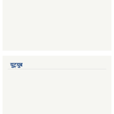
युट्युब