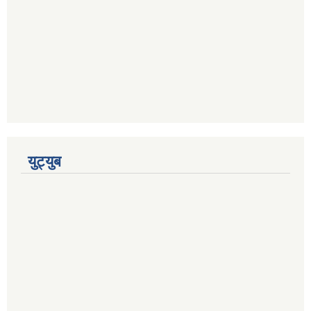
युट्युब