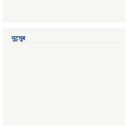
युट्युब