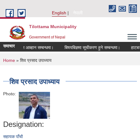
Skip to main content
English
नेपाली
Tilottama Municipality
Government of Nepal
समाचार
दरखास्त आब्हान सम्बन्धमा।
बिषयबिज्ञमा सूचीकरण हुने सम्बन्धमा।
हाटबजार ठेक
You are here
Home
» शिव प्रसाद उपाध्याय
शिव प्रसाद उपाध्याय
Photo:
Designation:
सहायक पाँचाै