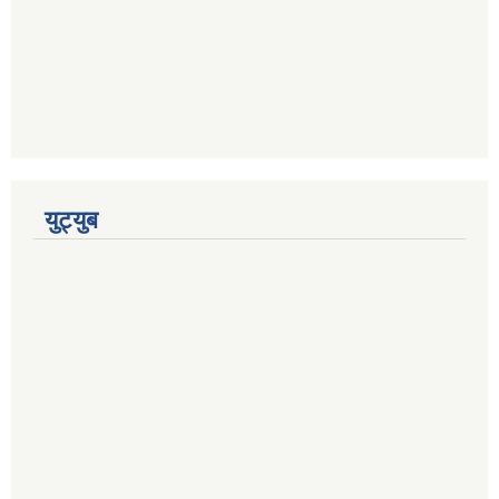
युट्युब