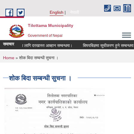
Skip to main content
English
नेपाली
Tilottama Municipality
Government of Nepal
समाचार
सहमतिका लागि दरखास्त आब्हान सम्बन्धमा।
बिषयबिज्ञमा सूचीकरण हुने सम्बन्धमा।
You are here
Home
» शाेक बिदा सम्बन्धी सुचना ।
शाेक बिदा सम्बन्धी सुचना ।