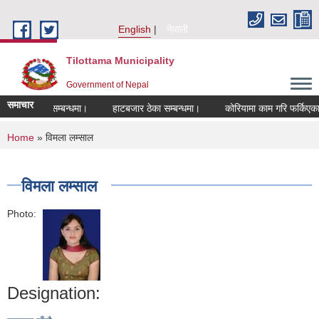
Skip to main content
English
नेपाली
Tilottama Municipality
Government of Nepal
समाचार
ीकरण हुने सम्बन्धमा।
हाटबजार ठेका सम्बन्धमा।
कोरियामा काम गरि फर्किएकाहरुक
You are here
Home
» विमला लम्साल
विमला लम्साल
Photo:
Designation: