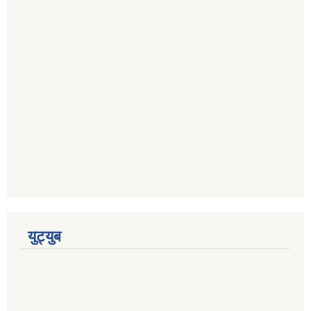
युट्युब