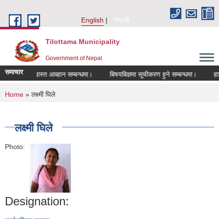
Skip to main content
English
नेपाली
Tilottama Municipality
Government of Nepal
समाचार
ागि दरखास्त आब्हान सम्बन्धमा।
बिषयबिज्ञमा सूचीकरण हुने सम्बन्धमा।
हाटबजार 
You are here
Home
» लक्ष्मी घिले
लक्ष्मी घिले
Photo:
Designation: