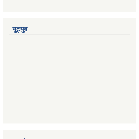
युट्युब