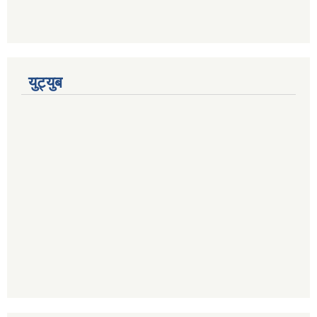
युट्युब