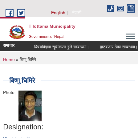
Skip to main content
English
नेपाली
Tilottama Municipality
Government of Nepal
समाचार
्बन्धमा।
बिषयबिज्ञमा सूचीकरण हुने सम्बन्धमा।
हाटबजार ठेका सम्बन्धमा।
You are here
Home
» बिष्णु घिमिरे
बिष्णु घिमिरे
Photo:
Designation: