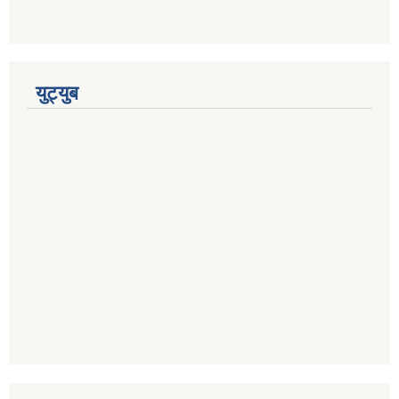
युट्युब