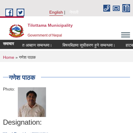
Skip to main content
English
नेपाली
Tilottama Municipality
Government of Nepal
समाचार
 दरखास्त आब्हान सम्बन्धमा।
बिषयबिज्ञमा सूचीकरण हुने सम्बन्धमा।
हाटबजार ठेक
You are here
Home
» गणेश पाठक
गणेश पाठक
Photo:
Designation: