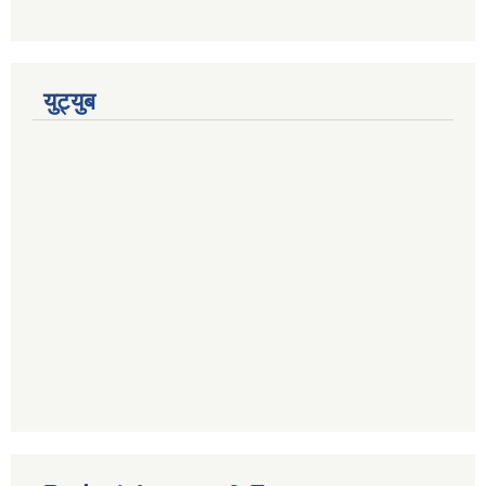
युट्युब