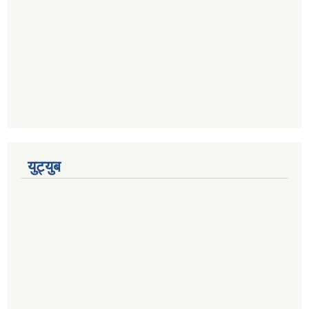
युट्युब