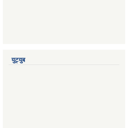
युट्युब