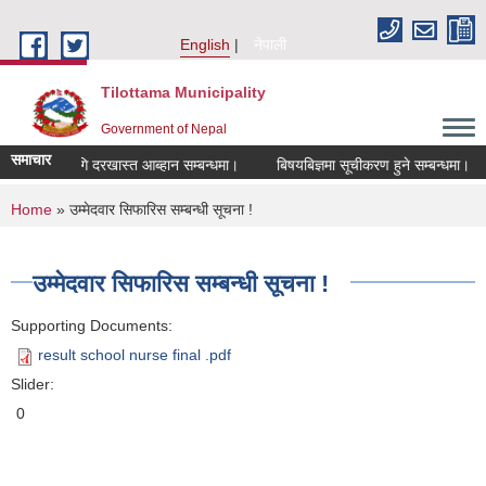
Skip to main content
English
नेपाली
Tilottama Municipality
Government of Nepal
समाचार
तिका लागि दरखास्त आब्हान सम्बन्धमा।
बिषयबिज्ञमा सूचीकरण हुने सम्बन्धमा।
ह
You are here
Home
» उम्मेदवार सिफारिस सम्बन्धी सूचना !
उम्मेदवार सिफारिस सम्बन्धी सूचना !
Supporting Documents:
result school nurse final .pdf
Slider:
0