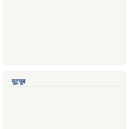
युट्युब