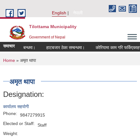
Skip to main content
English
नेपाली
Tilottama Municipality
Government of Nepal
समाचार
 हुने सम्बन्धमा।
हाटबजार ठेका सम्बन्धमा।
कोरियामा काम गरि फर्किएकाहरुको ल
You are here
Home
» अमृत थापा
अमृत थापा
Designation:
कार्यालय सहयाेगी
Phone:
9847279915
Elected or Staff:
Staff
Weight: