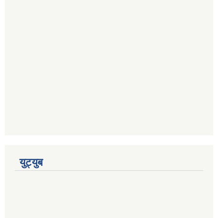
युट्युब