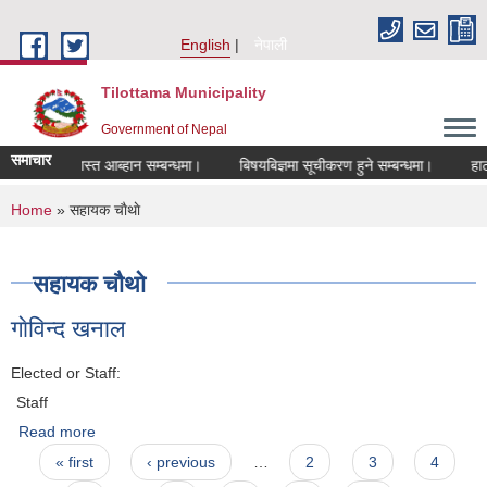
Skip to main content
English
नेपाली
Tilottama Municipality
Government of Nepal
समाचार
गि दरखास्त आब्हान सम्बन्धमा।
बिषयबिज्ञमा सूचीकरण हुने सम्बन्धमा।
हाटबजार 
You are here
Home
» सहायक चाैथाे
सहायक चाैथाे
गाेविन्द खनाल
Elected or Staff:
Staff
Read more
about गाेविन्द खनाल
Pages
« first
‹ previous
…
2
3
4